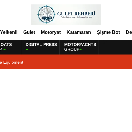
Yelkenli
Gulet
Motoryat
Katamaran
Şişme Bot
De
BOATS
DIGITAL PRESS
MOTORYACHTS
P
GROUP
ne Equipment