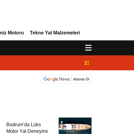
niz Motoru
Tekne Yat Malzemeleri
21:02
Yeni Vira Denizcil
Bodrum’da Lüks
Motor Yat Deneyimi