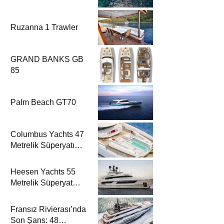
Ruzanna 1 Trawler
GRAND BANKS GB
85
Palm Beach GT70
Columbus Yachts 47
Metrelik Süperyatı
Acqua Chiara ile
Akdeniz’de Lüks Bir
Heesen Yachts 55
Seyir
Metrelik Süperyat
Solemates’in İlk
Charter Sezonu
Fransız Rivierası’nda
Rezervasyonları
Son Şans: 48