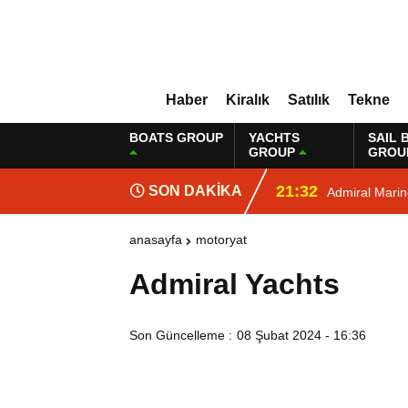
Haber
Kiralık
Satılık
Tekne
BOATS GROUP
YACHTS
SAIL 
GROUP
GROU
21:32
SON DAKİKA
Admiral Mari
anasayfa
motoryat
Admiral Yachts
Son Güncelleme :
08 Şubat 2024 - 16:36