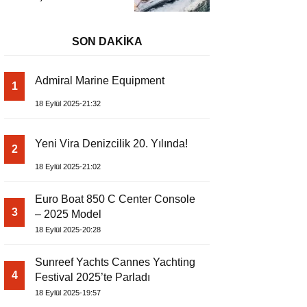
Başladı
Metrelik Parillion ile
Mükemmel Bir Yat
Tatili
SON DAKİKA
Admiral Marine Equipment
1
18 Eylül 2025-21:32
Yeni Vira Denizcilik 20. Yılında!
2
18 Eylül 2025-21:02
Euro Boat 850 C Center Console
3
– 2025 Model
18 Eylül 2025-20:28
Sunreef Yachts Cannes Yachting
4
Festival 2025’te Parladı
18 Eylül 2025-19:57