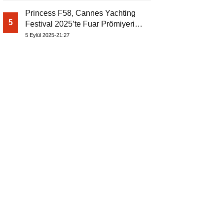
Princess F58, Cannes Yachting
5
Festival 2025’te Fuar Prömiyerini
Yapıyor
5 Eylül 2025-21:27