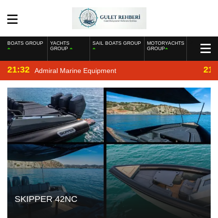
BOATS GROUP
YACHTS
SAIL BOATS GROUP
MOTORYACHTS
GROUP
GROUP
21:32
21:
Admiral Marine Equipment
SKIPPER 42NC