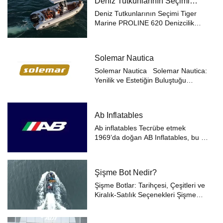
Deniz Tutkunlarının Seçimi
botları ve profesyonel hizmet
Tiger Marine PROLINE 620
anlayışıyla sektördeki lide...
Deniz Tutkunlarının Seçimi Tiger
Marine PROLINE 620 Denizcilik
tutkunları için mükemmel bir
deneyim sunan Tiger Marine, 1996
yılından bu yana süregelen 26 yıllık
Solemar Nautica
uzmanlığı ve deneyimiyle sektörde
öne ...
Solemar Nautica Solemar Nautica:
Yenilik ve Estetiğin Buluştuğu
Denizcilik Dünyası Amiral gemisi
Solemar’ın piyasaya sürülmesinden
iki yıl sonra, heyecan verici bir yeni
Ab Inflatables
teklifle denizler...
Ab inflatables Tecrübe etmek
1969’da doğan AB Inflatables, bu yıl
50 yılı aşkın kesintisiz üretimi
kutluyor. Bugün, ürünlerimizin
dünyanın neredeyse her köşesine
Şişme Bot Nedir?
dokunduğunu ve binlerce
müşterin...
Şişme Botlar: Tarihçesi, Çeşitleri ve
Kiralık-Satılık Seçenekleri Şişme
Bot Nedir? Şişme botlar, genellikle
PVC, Hypalon gibi dayanıklı