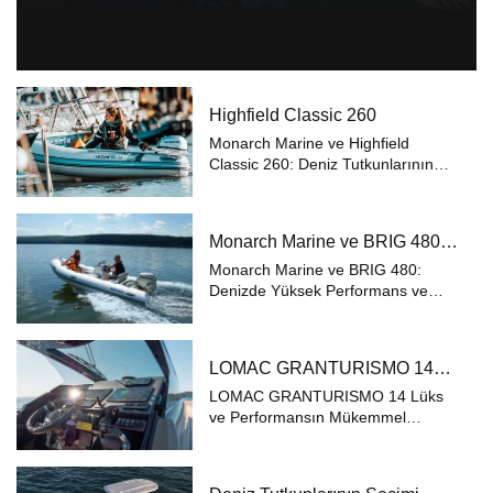
Highfield Classic 260
Monarch Marine ve Highfield
Classic 260: Deniz Tutkunlarının
Rüyalarını Gerçekleştirin 1997
yılından bu yana deniz tutkunlarına
kaliteli hizmet sunan Monarch
Monarch Marine ve BRIG 480:
Marine, alanında uzman ekibi ve
Denizde Yüksek Performans ve
geniş ürün...
Monarch Marine ve BRIG 480:
Güvenlik
Denizde Yüksek Performans ve
Güvenlik Deniz tutkunları için hem
performans hem de güvenlik
vazgeçilmezdir. Monarch Marine,
LOMAC GRANTURISMO 14
1997 yılından bu yana denizcilik
Lüks ve Performansın
sektöründe sundu...
LOMAC GRANTURISMO 14 Lüks
Mükemmel Buluşması
ve Performansın Mükemmel
Buluşması Deniz tutkunlarının
hayallerini gerçeğe dönüştüren
Monarch Marine, üstün kaliteli