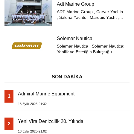
yapılara sahip, hava ile şişirilen,
Adt Marine Group
hafif ve taşınabilir teknele...
ADT Marine Group , Carver Yachts
, Salona Yachts , Marquis Yacht ,
Monterey Boats gibi önde gelen
markaların distribütörlüğünü
üstlenen, Antalya merkezli lider bir
Solemar Nautica
denizcilik şirketidir. Yat malzemele...
Solemar Nautica Solemar Nautica:
Yenilik ve Estetiğin Buluştuğu
Denizcilik Dünyası Amiral gemisi
Solemar’ın piyasaya sürülmesinden
iki yıl sonra, heyecan verici bir yeni
teklifle denizler...
SON DAKİKA
Admiral Marine Equipment
1
18 Eylül 2025-21:32
Yeni Vira Denizcilik 20. Yılında!
2
18 Eylül 2025-21:02