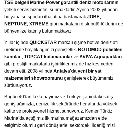
TSE belgeli Marine-Power garantili deniz motorlarının
yetkili servis hizmetini sunmaktadır. Ayrıca 2002 yılından
bu yana su sporları ithalatına başlayarak
JOBE,
NEPTUNE, XTREME
gibi markaların distribütörlüklerini de
bünyemize katmış bulunmaktayız.
Yıllar içinde
QUICKSTAR
markalı şişme bot ve deniz atı
üretimi ile bayilik ağımızı genişlettik.
ROTOMOD polietilen
kanolar
,
TOPCAT katamaranlar
ve
AVIVA Aquaparkları
gibi prestijli markalarla işbirliklerimiz de hız kesmeden
devam etti. 2008 yılında
Antalya’da yeni bir yat
malzemeleri showroomunu
genişleterek büyümemizi
sürdürüyoruz.
Bugün 40’tan fazla bayımız ve Türkiye çapındaki satış
geniş ağımızla, denizcilik sektöründe her alanda yüksek
kalite ve profesyonel hizmet sunuyoruz. Kemer Türkiz
Marina’da açtığımız ilk marina mağazamızdan elde
ettiğimiz olumlu geri dönüşlerle, sektördeki liderliğimizi