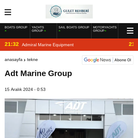
BOATS GROUP
YACHTS
SAIL BOATS GROUP
MOTORYACHTS
GROUP
GROUP
21:32
21:
Admiral Marine Equipment
anasayfa
tekne
Adt Marine Group
15 Aralık 2024 - 0:53