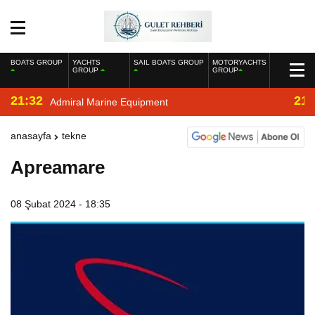
BOATS GROUP
YACHTS
SAIL BOATS GROUP
MOTORYACHTS
GROUP
GROUP
21:32
21:
Admiral Marine Equipment
anasayfa
tekne
Apreamare
08 Şubat 2024 - 18:35