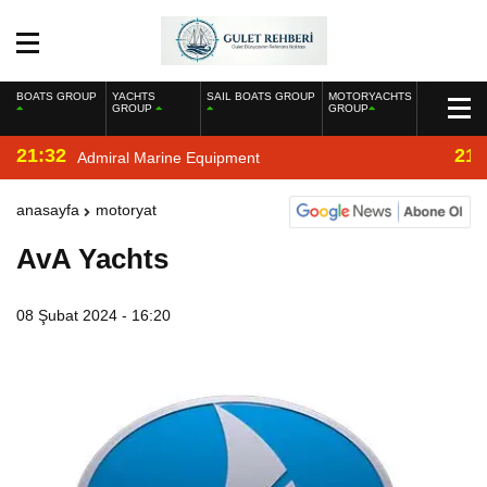
BOATS GROUP
YACHTS
SAIL BOATS GROUP
MOTORYACHTS
GROUP
GROUP
21:32
21:
Admiral Marine Equipment
anasayfa
motoryat
AvA Yachts
08 Şubat 2024 - 16:20