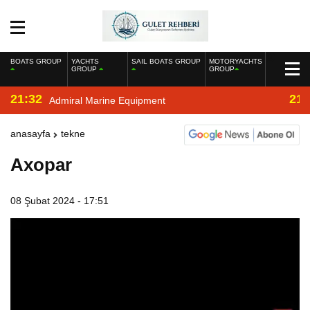
BOATS GROUP
YACHTS
SAIL BOATS GROUP
MOTORYACHTS
GROUP
GROUP
21:32
21:
Admiral Marine Equipment
anasayfa
tekne
Axopar
08 Şubat 2024 - 17:51