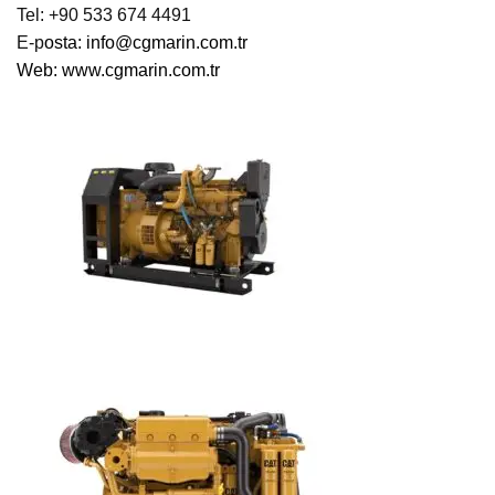
Tel: +90 533 674 4491
E-p
osta:
info@cgmarin.com.tr
Web:
www.cgmarin.com.tr