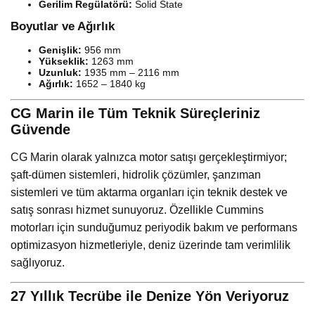
Gerilim Regülatörü:
Solid State
Boyutlar ve Ağırlık
Genişlik:
956 mm
Yükseklik:
1263 mm
Uzunluk:
1935 mm – 2116 mm
Ağırlık:
1652 – 1840 kg
CG Marin ile Tüm Teknik Süreçleriniz
Güvende
CG Marin olarak yalnızca motor satışı gerçekleştirmiyor;
şaft-dümen sistemleri, hidrolik çözümler, şanzıman
sistemleri ve tüm aktarma organları için teknik destek ve
satış sonrası hizmet sunuyoruz. Özellikle Cummins
motorları için sunduğumuz periyodik bakım ve performans
optimizasyon hizmetleriyle, deniz üzerinde tam verimlilik
sağlıyoruz.
27 Yıllık Tecrübe ile Denize Yön Veriyoruz