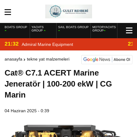
BOATS GROUP
YACHTS
SAIL BOATS GROUP
MOTORYACHTS
GROUP
GROUP
21:32
21:
Admiral Marine Equipment
anasayfa
tekne yat malzemeleri
Cat® C7.1 ACERT Marine
Jeneratör | 100-200 ekW | CG
Marin
04 Haziran 2025 - 0:39