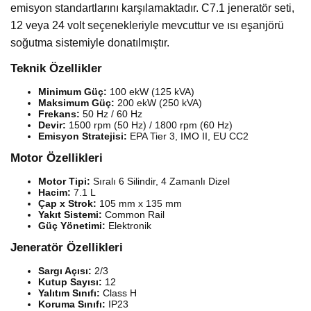
emisyon standartlarını karşılamaktadır. C7.1 jeneratör seti,
12 veya 24 volt seçenekleriyle mevcuttur ve ısı eşanjörü
soğutma sistemiyle donatılmıştır.
Teknik Özellikler
Minimum Güç:
100 ekW (125 kVA)
Maksimum Güç:
200 ekW (250 kVA)
Frekans:
50 Hz / 60 Hz
Devir:
1500 rpm (50 Hz) / 1800 rpm (60 Hz)
Emisyon Stratejisi:
EPA Tier 3, IMO II, EU CC2
Motor Özellikleri
Motor Tipi:
Sıralı 6 Silindir, 4 Zamanlı Dizel
Hacim:
7.1 L
Çap x Strok:
105 mm x 135 mm
Yakıt Sistemi:
Common Rail
Güç Yönetimi:
Elektronik
Jeneratör Özellikleri
Sargı Açısı:
2/3
Kutup Sayısı:
12
Yalıtım Sınıfı:
Class H
Koruma Sınıfı:
IP23