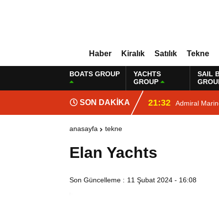
Haber
Kiralık
Satılık
Tekne
BOATS GROUP
YACHTS
SAIL 
GROUP
GROU
21:32
SON DAKİKA
Admiral Mari
anasayfa
tekne
Elan Yachts
Son Güncelleme :
11 Şubat 2024 - 16:08