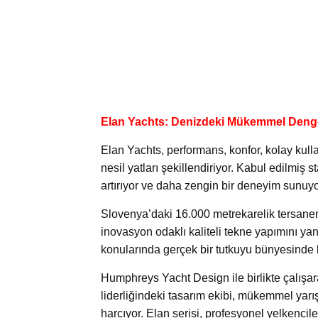
Elan Yachts: Denizdeki Mükemmel Deng
Elan Yachts, performans, konfor, kolay ku
nesil yatları şekillendiriyor. Kabul edilmi
artırıyor ve daha zengin bir deneyim sunuy
Slovenya’daki 16.000 metrekarelik tersanem
inovasyon odaklı kaliteli tekne yapımını yans
konularında gerçek bir tutkuyu bünyesinde b
Humphreys Yacht Design ile birlikte çalışar
liderliğindeki tasarım ekibi, mükemmel yarı
harcıyor. Elan serisi, profesyonel yelkenciler