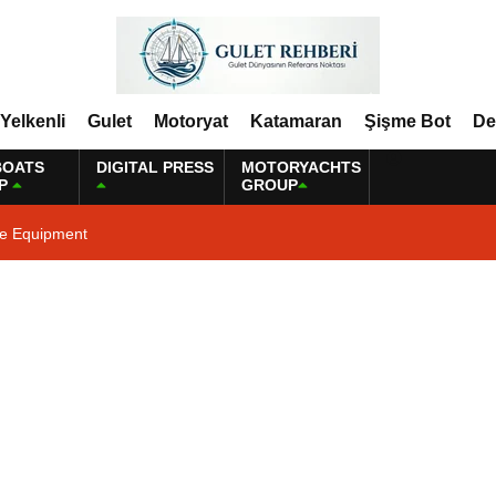
Yelkenli
Gulet
Motoryat
Katamaran
Şişme Bot
De
BOATS
DIGITAL PRESS
MOTORYACHTS
P
GROUP
ne Equipment