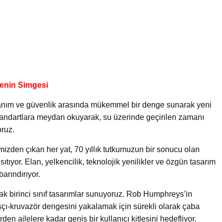
enin Simgesi
llanım ve güvenlik arasında mükemmel bir denge sunarak yeni
ş standartlara meydan okuyarak, su üzerinde geçirilen zamanı
oruz.
izden çıkan her yat, 70 yıllık tutkumuzun bir sonucu olan
ıtıyor. Elan, yelkencilik, teknolojik yenilikler ve özgün tasarım
arındırıyor.
ak birinci sınıf tasarımlar sunuyoruz. Rob Humphreys’in
şçı-kruvazör dengesini yakalamak için sürekli olarak çaba
den ailelere kadar geniş bir kullanıcı kitlesini hedefliyor.