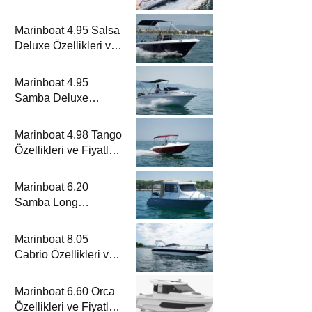
Metrelik Parillion ile
Mükemmel Bir Yat
Marinboat 4.95 Salsa
Tatili
Deluxe Özellikleri ve
Fiyatları – A Sınıfı
Lüks Tekne
Marinboat 4.95
Samba Deluxe
Özellikleri ve Fiyatları
– A Sınıfı Lüks Tekne
Marinboat 4.98 Tango
Özellikleri ve Fiyatları
– A Sınıfı Kompakt
Tekne
Marinboat 6.20
Samba Long
Özellikleri ve Fiyatları
– A Sınıfı Kompakt
Marinboat 8.05
Tekne
Cabrio Özellikleri ve
Fiyatları – A Sınıfı
Lüks Tekne
Marinboat 6.60 Orca
Özellikleri ve Fiyatları