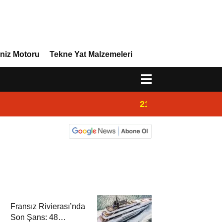
niz Motoru
Tekne Yat Malzemeleri
21:02
Yeni Vira Denizcil
Fransız Rivierası’nda
Son Şans: 48