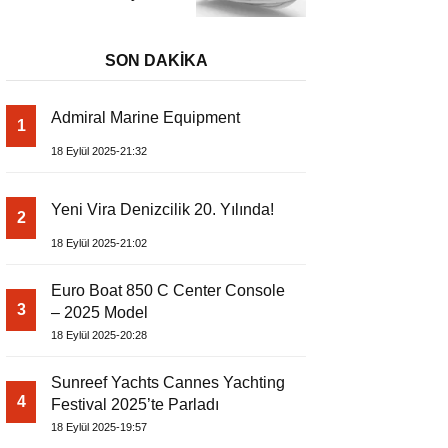
– Dıştan Takmalı
Lüks Tekne
SON DAKİKA
Admiral Marine Equipment
1
18 Eylül 2025-21:32
Yeni Vira Denizcilik 20. Yılında!
2
18 Eylül 2025-21:02
Euro Boat 850 C Center Console
3
– 2025 Model
18 Eylül 2025-20:28
Sunreef Yachts Cannes Yachting
4
Festival 2025’te Parladı
18 Eylül 2025-19:57