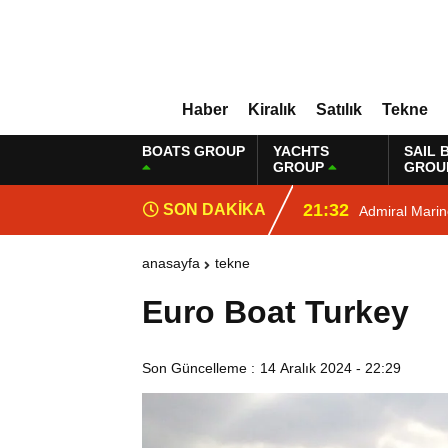
Haber
Kiralık
Satılık
Tekne
BOATS GROUP
YACHTS
SAIL 
GROUP
GROU
21:32
SON DAKİKA
Admiral Mari
anasayfa
tekne
Euro Boat Turkey
Son Güncelleme :
14 Aralık 2024 - 22:29