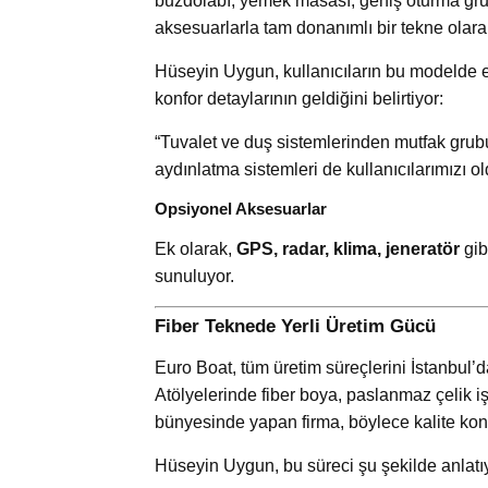
buzdolabı, yemek masası, geniş oturma grup
aksesuarlarla tam donanımlı bir tekne olara
Hüseyin Uygun, kullanıcıların bu modelde e
konfor detaylarının geldiğini belirtiyor:
“Tuvalet ve duş sistemlerinden mutfak grubu
aydınlatma sistemleri de kullanıcılarımızı 
Opsiyonel Aksesuarlar
Ek olarak,
GPS, radar, klima, jeneratör
gib
sunuluyor.
Fiber Teknede Yerli Üretim Gücü
Euro Boat, tüm üretim süreçlerini İstanbul’d
Atölyelerinde fiber boya, paslanmaz çelik i
bünyesinde yapan firma, böylece kalite kont
Hüseyin Uygun, bu süreci şu şekilde anlatı