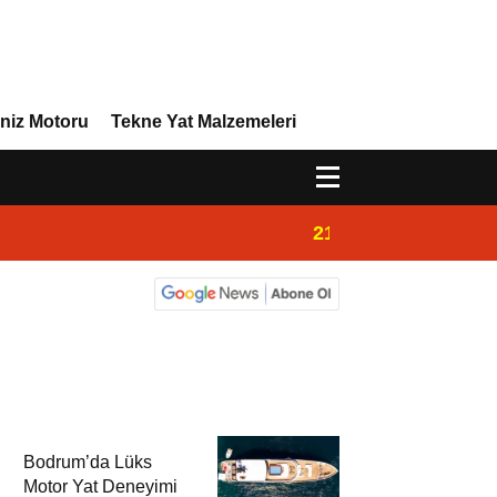
niz Motoru
Tekne Yat Malzemeleri
21:02
Yeni Vira Denizcil
Bodrum’da Lüks
Motor Yat Deneyimi