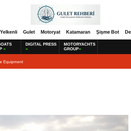
Yelkenli
Gulet
Motoryat
Katamaran
Şişme Bot
De
BOATS
DIGITAL PRESS
MOTORYACHTS
P
GROUP
ne Equipment