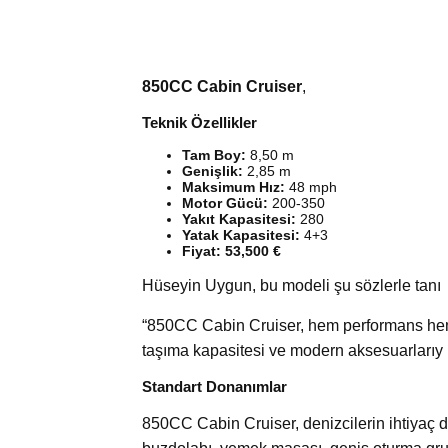
850CC Cabin Cruiser
,
Teknik Özellikler
Tam Boy:
8,50 m
Genişlik:
2,85 m
Maksimum Hız:
48 mph
Motor Gücü:
200-350
Yakıt Kapasitesi:
280
Yatak Kapasitesi:
4+3
Fiyat: 53,500 €
Hüseyin Uygun, bu modeli şu sözlerle tanı
“850CC Cabin Cruiser, hem performans hem d
taşıma kapasitesi ve modern aksesuarlarıy
Standart Donanımlar
850CC Cabin Cruiser, denizcilerin ihtiyaç d