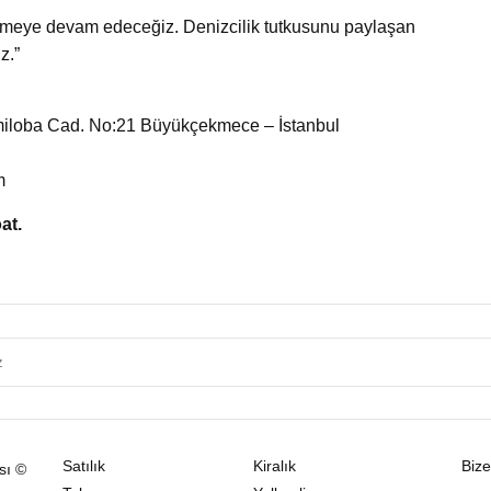
retmeye devam edeceğiz. Denizcilik tutkusunu paylaşan
z.”
miloba Cad. No:21 Büyükçekmece – İstanbul
m
at.
Satılık
Kiralık
Bize
sı ©