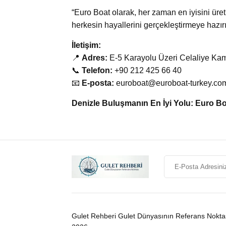
“Euro Boat olarak, her zaman en iyisini ü
herkesin hayallerini gerçekleştirmeye hazırı
İletişim:
📍
Adres:
E-5 Karayolu Üzeri Celaliye Ka
📞
Telefon:
+90 212 425 66 40
📧
E-posta:
euroboat@euroboat-turkey.co
Denizle Buluşmanın En İyi Yolu: Euro Bo
Gulet Rehberi Gulet Dünyasının Referans Nokta