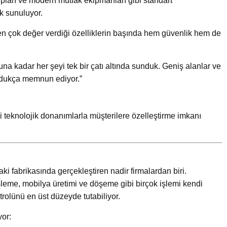
ları ve modern mutfak ekipmanları gibi standart
k sunuluyor.
n çok değer verdiği özelliklerin başında hem güvenlik hem de
na kadar her şeyi tek bir çatı altında sunduk. Geniş alanlar ve
oldukça memnun ediyor.”
i teknolojik donanımlarla müşterilere özelleştirme imkanı
aki fabrikasında gerçekleştiren nadir firmalardan biri.
şleme, mobilya üretimi ve döşeme gibi birçok işlemi kendi
rolünü en üst düzeyde tutabiliyor.
yor: