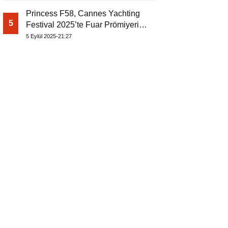
Princess F58, Cannes Yachting
5
Festival 2025’te Fuar Prömiyerini
Yapıyor
5 Eylül 2025-21:27