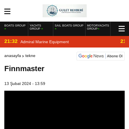
BOATS GROUP
YACHTS
SAIL BOATS GROUP
MOTORYACHTS
GROUP
GROUP
21:32
21:
Admiral Marine Equipment
anasayfa
tekne
Finnmaster
13 Şubat 2024 - 13:59