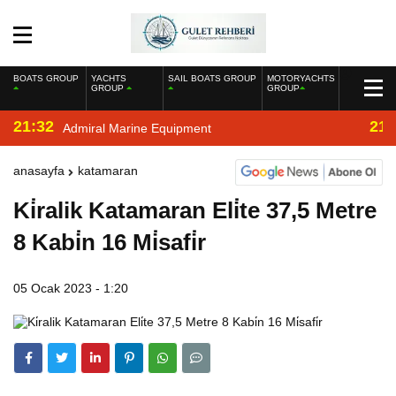
BOATS GROUP
YACHTS
SAIL BOATS GROUP
MOTORYACHTS
GROUP
GROUP
21:32
21:
Admiral Marine Equipment
anasayfa
katamaran
Ki̇ralik Katamaran Eli̇te 37,5 Metre
8 Kabi̇n 16 Mi̇safi̇r
05 Ocak 2023 - 1:20