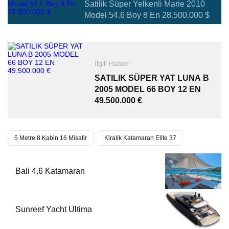
Satilik Süper Yelkenli̇ Marie 2010
Model 54.6 Boy 8 En 28.500.000 $
İlgili Haber
SATILIK SÜPER YAT LUNA B
2005 MODEL 66 BOY 12 EN
49.500.000 €
5 Metre 8 Kabi̇n 16 Mi̇safi̇r
Ki̇ralik Katamaran Eli̇te 37
Bali 4.6 Katamaran
Sunreef Yacht Ultima