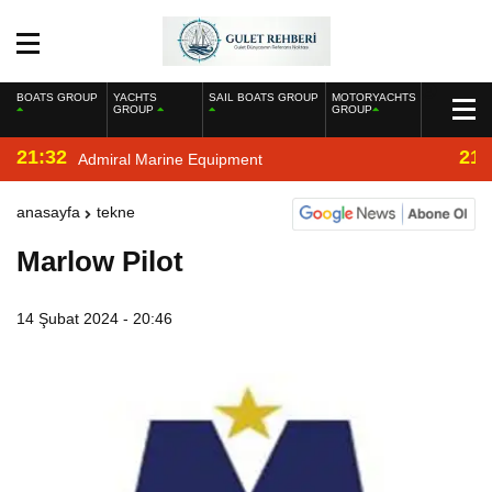
BOATS GROUP
YACHTS
SAIL BOATS GROUP
MOTORYACHTS
GROUP
GROUP
21:32
21:
Admiral Marine Equipment
anasayfa
tekne
Marlow Pilot
14 Şubat 2024 - 20:46