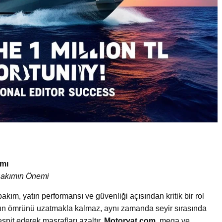
amı
Bakımın Önemi
akım, yatın performansı ve güvenliği açısından kritik bir rol
atın ömrünü uzatmakla kalmaz, aynı zamanda seyir sırasında
spit ederek masrafları azaltır.
Motoryat.com
, mega ve