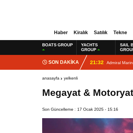
Haber
Kiralık
Satılık
Tekne
BOATS GROUP
YACHTS
SAIL 
GROUP
GROU
21:32
SON DAKİKA
Admiral Mari
anasayfa
yelkenli
Megayat & Motoryat
Son Güncelleme :
17 Ocak 2025 - 15:16