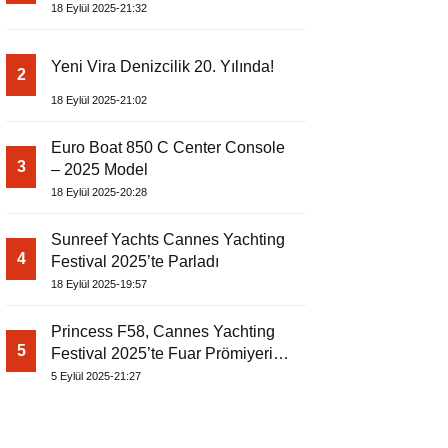
18 Eylül 2025-21:32
Yeni Vira Denizcilik 20. Yılında!
2
18 Eylül 2025-21:02
Euro Boat 850 C Center Console
3
– 2025 Model
18 Eylül 2025-20:28
Sunreef Yachts Cannes Yachting
4
Festival 2025’te Parladı
18 Eylül 2025-19:57
Princess F58, Cannes Yachting
5
Festival 2025’te Fuar Prömiyerini
Yapıyor
5 Eylül 2025-21:27