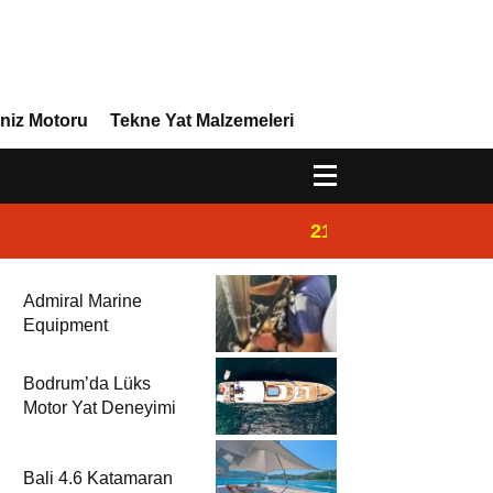
niz Motoru
Tekne Yat Malzemeleri
21:02
Yeni Vira Denizcil
Admiral Marine
Equipment
Bodrum’da Lüks
Motor Yat Deneyimi
Bali 4.6 Katamaran