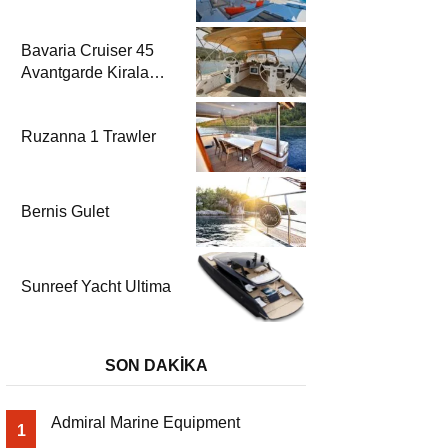
Bavaria Cruiser 45
Avantgarde Kiralama
| Fethiye & Göcek
Yelkenli
Ruzanna 1 Trawler
Bernis Gulet
Sunreef Yacht Ultima
SON DAKİKA
Admiral Marine Equipment
1