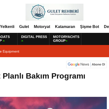
Yelkenli
Gulet
Motoryat
Katamaran
Şişme Bot
De
BOATS
DIGITAL PRESS
MOTORYACHTS
P
GROUP
ne Equipment
 Planlı Bakım Programı