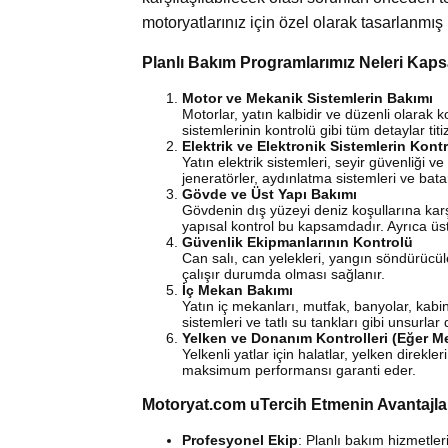
motoryatlarınız için özel olarak tasarlanmı
Planlı Bakım Programlarımız Neleri Kap
Motor ve Mekanik Sistemlerin Bakımı
Motorlar, yatın kalbidir ve düzenli olarak ko
sistemlerinin kontrolü gibi tüm detaylar titizl
Elektrik ve Elektronik Sistemlerin Kont
Yatın elektrik sistemleri, seyir güvenliği 
jeneratörler, aydınlatma sistemleri ve batar
Gövde ve Üst Yapı Bakımı
Gövdenin dış yüzeyi deniz koşullarına karş
yapısal kontrol bu kapsamdadır. Ayrıca üst
Güvenlik Ekipmanlarının Kontrolü
Can salı, can yelekleri, yangın söndürücüle
çalışır durumda olması sağlanır.
İç Mekan Bakımı
Yatın iç mekanları, mutfak, banyolar, kabinl
sistemleri ve tatlı su tankları gibi unsurla
Yelken ve Donanım Kontrolleri (Eğer M
Yelkenli yatlar için halatlar, yelken direkle
maksimum performansı garanti eder.
Motoryat.com uTercih Etmenin Avantajla
Profesyonel Ekip
: Planlı bakım hizmetle