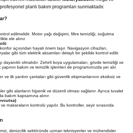
ş profesyonel planlı bakım programları sunmaktadır.
sar?
ntrol edilmelidir. Motor yağı değişimi, filtre temizliği, soğutma
ikle ele alınır.
rolü
ve konfor açısından hayati önem taşır. Navigasyon cihazları,
yalar gibi tüm elektrik aksamları detaylı bir şekilde kontrol edilir.
ı dayanıklı olmalıdır. Zehirli boya uygulamaları, gövde temizliği ve
 yapının bakım ve temizlik işlemleri de programımızda yer alır.
r ve ilk yardım çantaları gibi güvenlik ekipmanlarının eksiksiz ve
er gibi alanların hijyenik ve düzenli olması sağlanır. Ayrıca tuvalet
r da bakım kapsamına alınır.
evcutsa)
ri ve makaraların kontrolü yapılır. Bu kontroller, seyir sırasında
rı
rimiz, denizcilik sektöründe uzman teknisyenler ve mühendisler