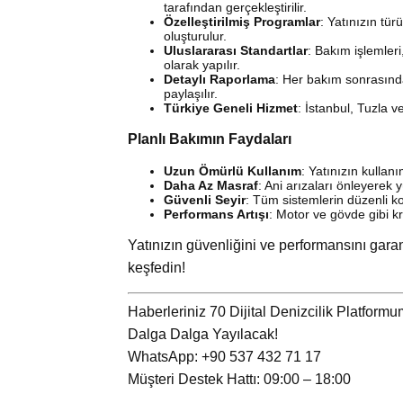
tarafından gerçekleştirilir.
Özelleştirilmiş Programlar
: Yatınızın tür
oluşturulur.
Uluslararası Standartlar
: Bakım işlemler
olarak yapılır.
Detaylı Raporlama
: Her bakım sonrasında
paylaşılır.
Türkiye Geneli Hizmet
: İstanbul, Tuzla 
Planlı Bakımın Faydaları
Uzun Ömürlü Kullanım
: Yatınızın kullan
Daha Az Masraf
: Ani arızaları önleyerek
Güvenli Seyir
: Tüm sistemlerin düzenli ko
Performans Artışı
: Motor ve gövde gibi kri
Yatınızın güvenliğini ve performansını garan
keşfedin!
Haberleriniz 70 Dijital Denizcilik Platform
Dalga Dalga Yayılacak!
WhatsApp: +90 537 432 71 17
Müşteri Destek Hattı: 09:00 – 18:00