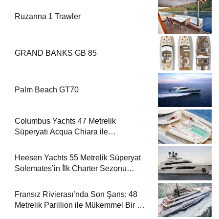
Ruzanna 1 Trawler
GRAND BANKS GB 85
Palm Beach GT70
Columbus Yachts 47 Metrelik
Süperyatı Acqua Chiara ile
Akdeniz’de Lüks Bir Seyir
Heesen Yachts 55 Metrelik Süperyat
Solemates’in İlk Charter Sezonu
Rezervasyonları Başladı
Fransız Rivierası’nda Son Şans: 48
Metrelik Parillion ile Mükemmel Bir Yat
Tatili