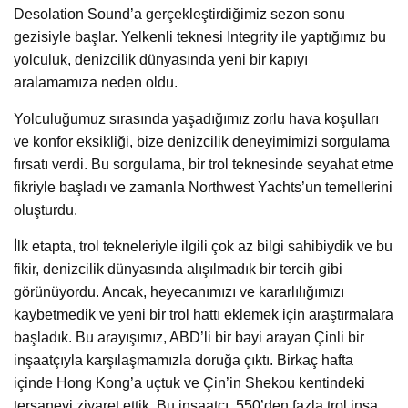
Desolation Sound’a gerçekleştirdiğimiz sezon sonu
gezisiyle başlar. Yelkenli teknesi Integrity ile yaptığımız bu
yolculuk, denizcilik dünyasında yeni bir kapıyı
aralamamıza neden oldu.
Yolculuğumuz sırasında yaşadığımız zorlu hava koşulları
ve konfor eksikliği, bize denizcilik deneyimimizi sorgulama
fırsatı verdi. Bu sorgulama, bir trol teknesinde seyahat etme
fikriyle başladı ve zamanla Northwest Yachts’un temellerini
oluşturdu.
İlk etapta, trol tekneleriyle ilgili çok az bilgi sahibiydik ve bu
fikir, denizcilik dünyasında alışılmadık bir tercih gibi
görünüyordu. Ancak, heyecanımızı ve kararlılığımızı
kaybetmedik ve yeni bir trol hattı eklemek için araştırmalara
başladık. Bu arayışımız, ABD’li bir bayi arayan Çinli bir
inşaatçıyla karşılaşmamızla doruğa çıktı. Birkaç hafta
içinde Hong Kong’a uçtuk ve Çin’in Shekou kentindeki
tersaneyi ziyaret ettik. Bu inşaatçı, 550’den fazla trol inşa