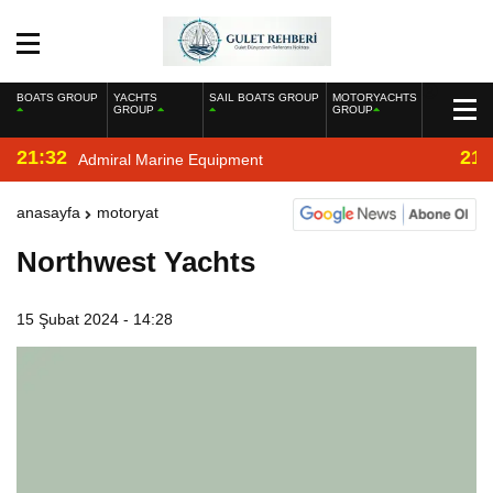
BOATS GROUP
YACHTS
SAIL BOATS GROUP
MOTORYACHTS
GROUP
GROUP
21:32
21:
Admiral Marine Equipment
anasayfa
motoryat
Northwest Yachts
15 Şubat 2024 - 14:28