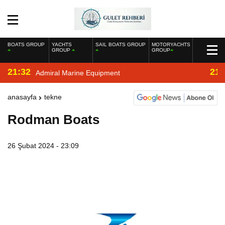
BOATS GROUP
YACHTS
SAIL BOATS GROUP
MOTORYACHTS
GROUP
GROUP
21:32
21:
Admiral Marine Equipment
anasayfa
tekne
Rodman Boats
26 Şubat 2024 - 23:09