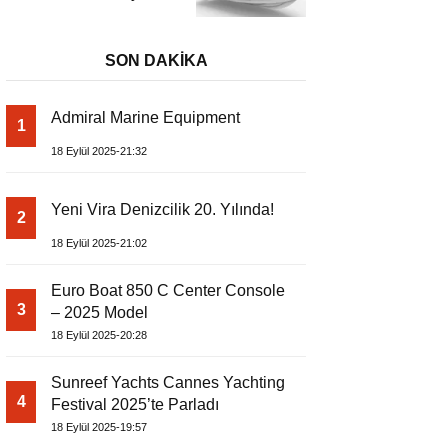
– Dıştan Takmalı
Lüks Tekne
SON DAKİKA
Admiral Marine Equipment
1
18 Eylül 2025-21:32
Yeni Vira Denizcilik 20. Yılında!
2
18 Eylül 2025-21:02
Euro Boat 850 C Center Console
3
– 2025 Model
18 Eylül 2025-20:28
Sunreef Yachts Cannes Yachting
4
Festival 2025’te Parladı
18 Eylül 2025-19:57