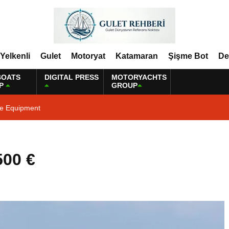
Yelkenli
Gulet
Motoryat
Katamaran
Şişme Bot
De
BOATS
DIGITAL PRESS
MOTORYACHTS
P
GROUP
ne Equipment
500 €