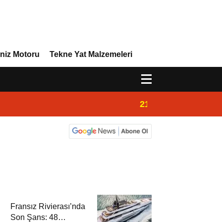
niz Motoru
Tekne Yat Malzemeleri
21:02
Yeni Vira Denizcil
Fransız Rivierası’nda
Son Şans: 48