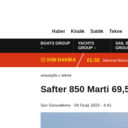
Haber
Kiralık
Satılık
Tekne
BOATS GROUP
YACHTS
SAIL 
GROUP
GROU
21:32
SON DAKİKA
Admiral Mari
anasayfa
tekne
Safter 850 Marti 69,
Son Güncelleme :
04 Ocak 2023 - 4:41