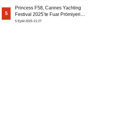
Princess F58, Cannes Yachting
5
Festival 2025’te Fuar Prömiyerini
Yapıyor
5 Eylül 2025-21:27