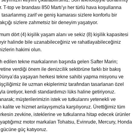
. T-top ve brandası 850 Martı’yı her türlü hava koşullarına
tasarlanmış zarif ve geniş kamarası sizlere konforlu bir
kçığı sizlere zahmetsiz bir deneyim yaşatıyor.
um dört (4) kişilik yaşam alanı ve sekiz (8) kişilik kapasitesi
seyir halinde bile uzanabileceğiniz ve rahatlayabileceğiniz
nizlerin hakimi olun.
cih edilen tekne markalarının başında gelen Safter Marin;
tine verdiği önem ile denizcilik sektörüne farklı bir bakış
 Dünya’da yaşayan herkesi tekne sahibi yapma misyonu ve
 işçiliğimiz ile uzman ekiplerimiz tarafından tasarlanan özel
yla üretiyor, kendi standardımızı lüks haline getiriyoruz.
narak; müşterilerimizin istek ve tutkularını yetenekli ve
 kalite ve hizmet anlayışımızla karşılıyoruz. Ürettiğimiz tüm
rkesin zevkine, isteklerine ve tutkularına hitap edecek ürünler
yaptığımız motor markaları Tohatsu, Evinrude, Mercury, Honda
n gücüne güç katıyoruz.