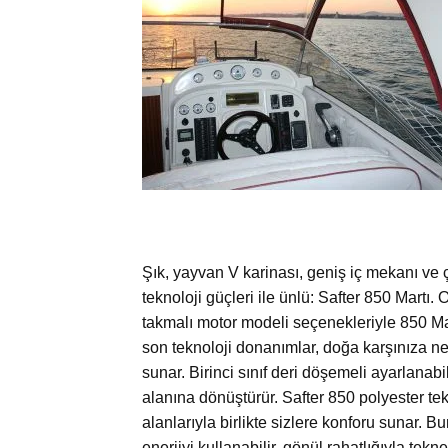
Şık, yayvan V karinası, geniş iç mekanı ve 
teknoloji güçleri ile ünlü: Safter 850 Martı. 
takmalı motor modeli seçenekleriyle 850 Mar
son teknoloji donanımlar, doğa karşınıza ne z
sunar. Birinci sınıf deri döşemeli ayarlanabil
alanına dönüştürür. Safter 850 polyester te
alanlarıyla birlikte sizlere konforu sunar.
enerjiyi kullanabilir, gönül rahatlığıyla tekn