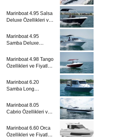
Metrelik Parillion ile
Mükemmel Bir Yat
Marinboat 4.95 Salsa
Tatili
Deluxe Özellikleri ve
Fiyatları – A Sınıfı
Lüks Tekne
Marinboat 4.95
Samba Deluxe
Özellikleri ve Fiyatları
– A Sınıfı Lüks Tekne
Marinboat 4.98 Tango
Özellikleri ve Fiyatları
– A Sınıfı Kompakt
Tekne
Marinboat 6.20
Samba Long
Özellikleri ve Fiyatları
– A Sınıfı Kompakt
Marinboat 8.05
Tekne
Cabrio Özellikleri ve
Fiyatları – A Sınıfı
Lüks Tekne
Marinboat 6.60 Orca
Özellikleri ve Fiyatları