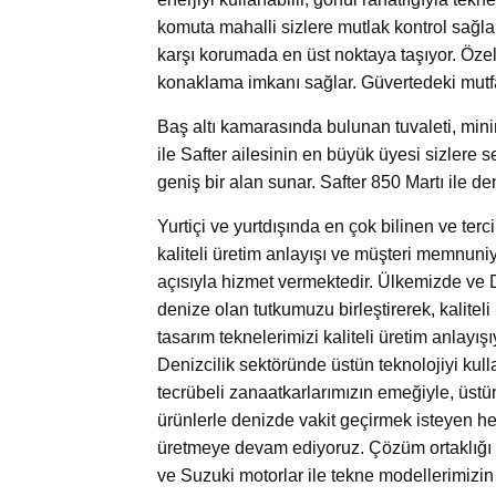
komuta mahalli sizlere mutlak kontrol sağlar
karşı korumada en üst noktaya taşıyor. Özel 
konaklama imkanı sağlar. Güvertedeki mutfa
Baş altı kamarasında bulunan tuvaleti, minim
ile Safter ailesinin en büyük üyesi sizlere 
geniş bir alan sunar. Safter 850 Martı ile de
Yurtiçi ve yurtdışında en çok bilinen ve ter
kaliteli üretim anlayışı ve müşteri memnuniye
açısıyla hizmet vermektedir. Ülkemizde ve
denize olan tutkumuzu birleştirerek, kaliteli
tasarım teknelerimizi kaliteli üretim anlayışı
Denizcilik sektöründe üstün teknolojiyi kulla
tecrübeli zanaatkarlarımızın emeğiyle, üstün
ürünlerle denizde vakit geçirmek isteyen he
üretmeye devam ediyoruz. Çözüm ortaklığı 
ve Suzuki motorlar ile tekne modellerimizi