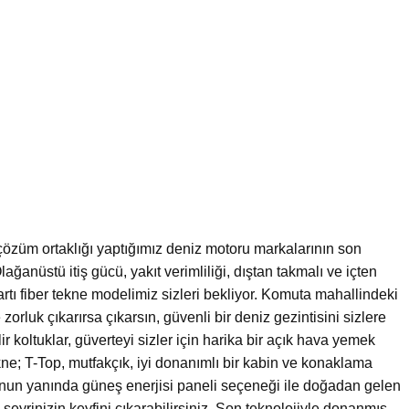
çözüm ortaklığı yaptığımız deniz motoru markalarının son
Olağanüstü itiş gücü, yakıt verimliliği, dıştan takmalı ve içten
tı fiber tekne modelimiz sizleri bekliyor. Komuta mahallindeki
orluk çıkarırsa çıkarsın, güvenli bir deniz gezintisini sizlere
ir koltuklar, güverteyi sizler için harika bir açık hava yemek
kne; T-Top, mutfakçık, iyi donanımlı bir kabin ve konaklama
 Bunun yanında güneş enerjisi paneli seçeneği ile doğadan gelen
e seyrinizin keyfini çıkarabilirsiniz. Son teknolojiyle donanmış