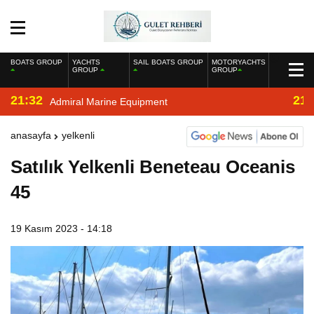
BOATS GROUP
YACHTS
SAIL BOATS GROUP
MOTORYACHTS
GROUP
GROUP
21:32
21:
Admiral Marine Equipment
anasayfa
yelkenli
Satılık Yelkenli Beneteau Oceanis
45
19 Kasım 2023 - 14:18