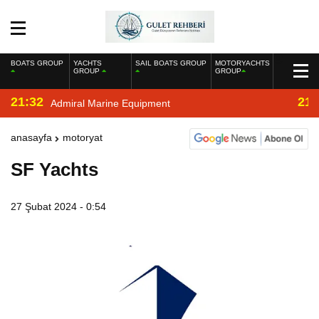
BOATS GROUP
YACHTS
SAIL BOATS GROUP
MOTORYACHTS
GROUP
GROUP
21:32
21:
Admiral Marine Equipment
anasayfa
motoryat
SF Yachts
27 Şubat 2024 - 0:54