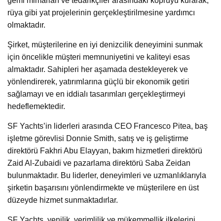
gemi mimarları ve tedarikçiler arasındaki köprüyü kurarak,
rüya gibi yat projelerinin gerçekleştirilmesine yardımcı
olmaktadır.
Şirket, müşterilerine en iyi denizcilik deneyimini sunmak
için öncelikle müşteri memnuniyetini ve kaliteyi esas
almaktadır. Sahipleri her aşamada destekleyerek ve
yönlendirerek, yatırımlarına güçlü bir ekonomik getiri
sağlamayı ve en iddialı tasarımları gerçekleştirmeyi
hedeflemektedir.
SF Yachts’in liderleri arasında CEO Francesco Pitea, baş
işletme görevlisi Donnie Smith, satış ve iş geliştirme
direktörü Fakhri Abu Elayyan, bakım hizmetleri direktörü
Zaid Al-Zubaidi ve pazarlama direktörü Saba Zeidan
bulunmaktadır. Bu liderler, deneyimleri ve uzmanlıklarıyla
şirketin başarısını yönlendirmekte ve müşterilere en üst
düzeyde hizmet sunmaktadırlar.
SF Yachts, yenilik, verimlilik ve mükemmellik ilkelerini