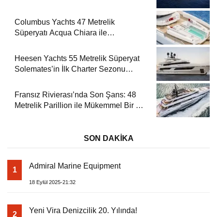
Columbus Yachts 47 Metrelik
Süperyatı Acqua Chiara ile
Akdeniz’de Lüks Bir Seyir
Heesen Yachts 55 Metrelik Süperyat
Solemates’in İlk Charter Sezonu
Rezervasyonları Başladı
Fransız Rivierası’nda Son Şans: 48
Metrelik Parillion ile Mükemmel Bir Yat
Tatili
SON DAKİKA
Admiral Marine Equipment
1
18 Eylül 2025-21:32
Yeni Vira Denizcilik 20. Yılında!
2