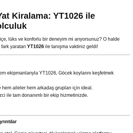
at Kiralama: YT1026 ile
olculuk
ç içe, lüks ve konforlu bir deneyim mi arıyorsunuz? O halde
a fark yaratan
YT1026
ile tanışma vaktiniz geldi!
ern ekipmanlarıyla YT1026, Göcek koylarını keşfetmek
e hem aileler hem arkadaş grupları için ideal.
ci ile tam donanımlı bir ekip hizmetinizde.
rıntılar