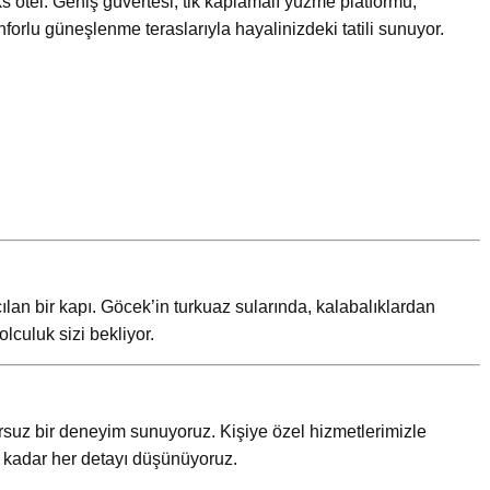
ks otel. Geniş güvertesi, tik kaplamalı yüzme platformu,
forlu güneşlenme teraslarıyla hayalinizdeki tatili sunuyor.
lan bir kapı. Göcek’in turkuaz sularında, kalabalıklardan
lculuk sizi bekliyor.
sursuz bir deneyim sunuyoruz. Kişiye özel hizmetlerimizle
ya kadar her detayı düşünüyoruz.