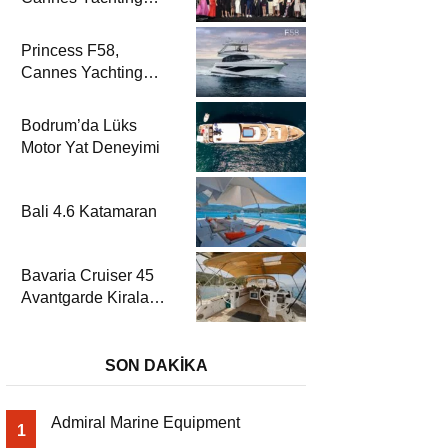
Festival 2025’te
Parladı
Princess F58,
Cannes Yachting
Festival 2025’te Fuar
Prömiyerini Yapıyor
Bodrum’da Lüks
Motor Yat Deneyimi
Bali 4.6 Katamaran
Bavaria Cruiser 45
Avantgarde Kiralama
| Fethiye & Göcek
Yelkenli
SON DAKİKA
Admiral Marine Equipment
1