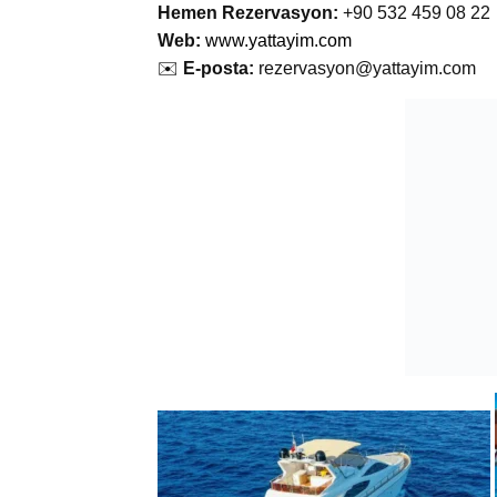
Hemen Rezervasyon:
+90 532 459 08 22
Web
:
www.yattayim.com
✉️
E-posta:
rezervasyon@yattayim.com