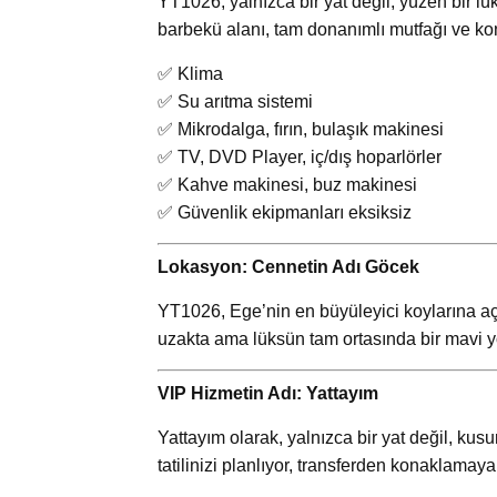
YT1026, yalnızca bir yat değil; yüzen bir lü
barbekü alanı, tam donanımlı mutfağı ve kon
✅ Klima
✅ Su arıtma sistemi
✅ Mikrodalga, fırın, bulaşık makinesi
✅ TV, DVD Player, iç/dış hoparlörler
✅ Kahve makinesi, buz makinesi
✅ Güvenlik ekipmanları eksiksiz
Lokasyon: Cennetin Adı Göcek
YT1026, Ege’nin en büyüleyici koylarına açı
uzakta ama lüksün tam ortasında bir mavi yo
VIP Hizmetin Adı: Yattayım
Yattayım olarak, yalnızca bir yat değil, ku
tatilinizi planlıyor, transferden konaklama