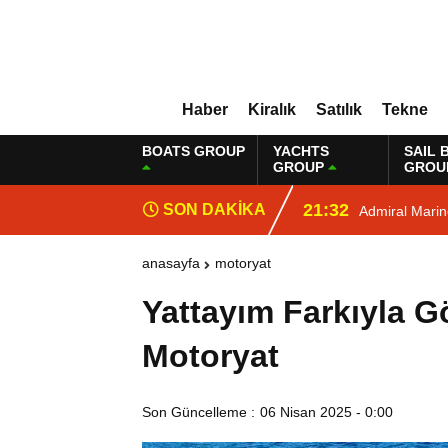
Haber
Kiralık
Satılık
Tekne
BOATS GROUP
YACHTS
SAIL 
GROUP
GROU
21:32
SON DAKİKA
Admiral Mari
anasayfa
motoryat
Yattayım Farkıyla G
Motoryat
Son Güncelleme :
06 Nisan 2025 - 0:00