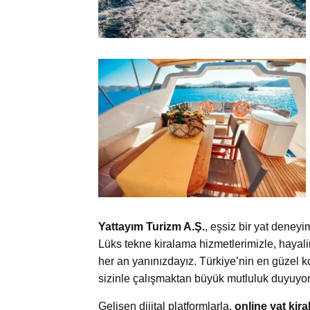
Yattayım Turizm A.Ş.
, eşsiz bir yat deney
Lüks tekne kiralama hizmetlerimizle, hayali
her an yanınızdayız. Türkiye’nin en güzel ko
sizinle çalışmaktan büyük mutluluk duyuyo
Gelişen dijital platformlarla,
online yat kir