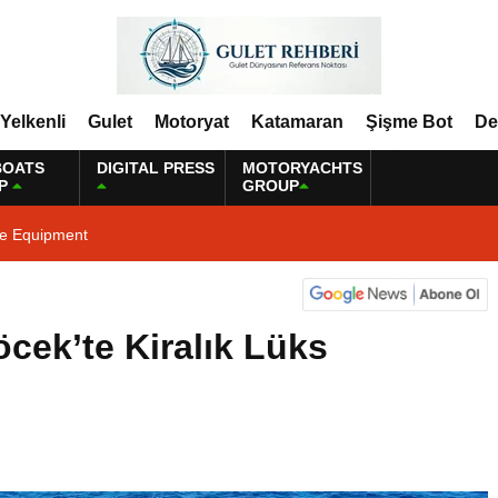
Yelkenli
Gulet
Motoryat
Katamaran
Şişme Bot
De
BOATS
DIGITAL PRESS
MOTORYACHTS
P
GROUP
ne Equipment
öcek’te Kiralık Lüks