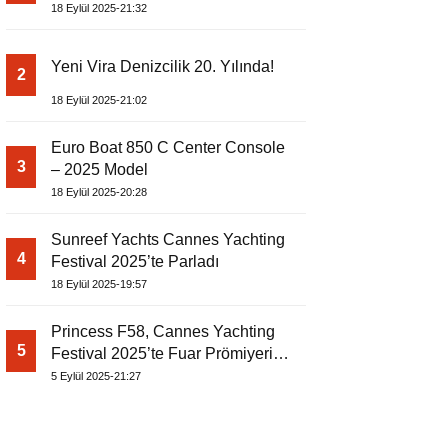
18 Eylül 2025-21:32
Yeni Vira Denizcilik 20. Yılında!
2
18 Eylül 2025-21:02
Euro Boat 850 C Center Console
3
– 2025 Model
18 Eylül 2025-20:28
Sunreef Yachts Cannes Yachting
4
Festival 2025’te Parladı
18 Eylül 2025-19:57
Princess F58, Cannes Yachting
5
Festival 2025’te Fuar Prömiyerini
Yapıyor
5 Eylül 2025-21:27