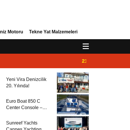
niz Motoru
Tekne Yat Malzemeleri
21:02
Yeni Vira Denizcil
Yeni Vira Denizcilik
20. Yılında!
Euro Boat 850 C
Center Console –
2025 Model
Sunreef Yachts
Cannes Yachting