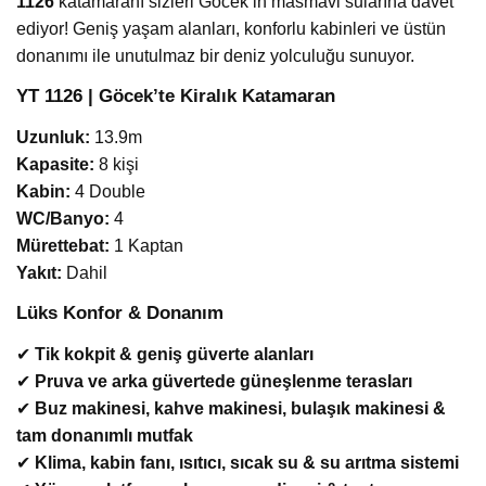
1126
katamaranı sizleri Göcek’in masmavi sularına davet
ediyor! Geniş yaşam alanları, konforlu kabinleri ve üstün
donanımı ile unutulmaz bir deniz yolculuğu sunuyor.
YT 1126 | Göcek’te Kiralık Katamaran
Uzunluk:
13.9m
Kapasite:
8 kişi
Kabin:
4 Double
WC/Banyo:
4
Mürettebat:
1 Kaptan
Yakıt:
Dahil
Lüks Konfor & Donanım
✔
Tik kokpit & geniş güverte alanları
✔
Pruva ve arka güvertede güneşlenme terasları
✔
Buz makinesi, kahve makinesi, bulaşık makinesi &
tam donanımlı mutfak
✔
Klima, kabin fanı, ısıtıcı, sıcak su & su arıtma sistemi