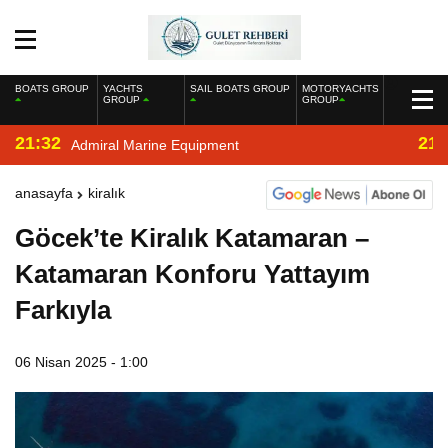
BOATS GROUP
YACHTS
SAIL BOATS GROUP
MOTORYACHTS
GROUP
GROUP
21:32
21:
Admiral Marine Equipment
anasayfa
kiralık
Göcek’te Kiralık Katamaran –
Katamaran Konforu Yattayım
Farkıyla
06 Nisan 2025 - 1:00