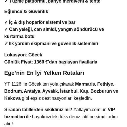
✔
Yüzme platformu, banyo merdiveni & tente
Eğlence & Güvenlik
✔
İç & dış hoparlör sistemi ve bar
✔
Can yeleği, can simidi, yangın söndürücü ve
kurtarma botu
✔
İlk yardım ekipmanı ve güvenlik sistemleri
Lokasyon:
Göcek
Günlük Fiyat:
1360 €’dan başlayan fiyatlarla
Ege’nin En İyi Yelken Rotaları
YT 1126 ile Göcek’ten yola çıkarak
Marmaris, Fethiye,
Bodrum, Antalya, Ayvalık, İstanbul, Kaş, Bozburun ve
Kekova
gibi eşsiz destinasyonları keşfedin.
Sıradan tatillerden sıkıldınız mı?
Yattayım.com’un
VIP
hizmetleri
ile hayalinizdeki lüks deniz tatiline şimdi adım
atın!