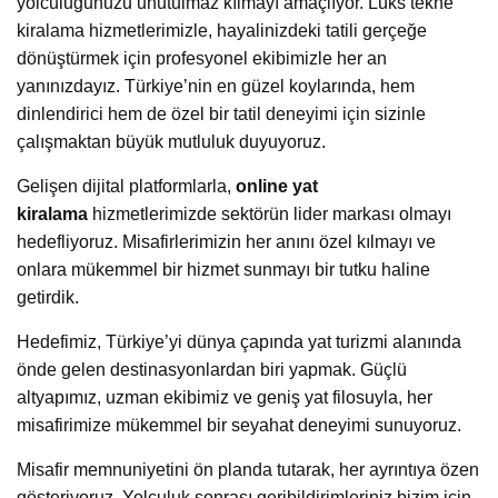
yolculuğunuzu unutulmaz kılmayı amaçlıyor. Lüks tekne
kiralama hizmetlerimizle, hayalinizdeki tatili gerçeğe
dönüştürmek için profesyonel ekibimizle her an
yanınızdayız. Türkiye’nin en güzel koylarında, hem
dinlendirici hem de özel bir tatil deneyimi için sizinle
çalışmaktan büyük mutluluk duyuyoruz.
Gelişen dijital platformlarla,
online yat
kiralama
hizmetlerimizde sektörün lider markası olmayı
hedefliyoruz. Misafirlerimizin her anını özel kılmayı ve
onlara mükemmel bir hizmet sunmayı bir tutku haline
getirdik.
Hedefimiz, Türkiye’yi dünya çapında yat turizmi alanında
önde gelen destinasyonlardan biri yapmak. Güçlü
altyapımız, uzman ekibimiz ve geniş yat filosuyla, her
misafirimize mükemmel bir seyahat deneyimi sunuyoruz.
Misafir memnuniyetini ön planda tutarak, her ayrıntıya özen
gösteriyoruz. Yolculuk sonrası geribildirimleriniz bizim için