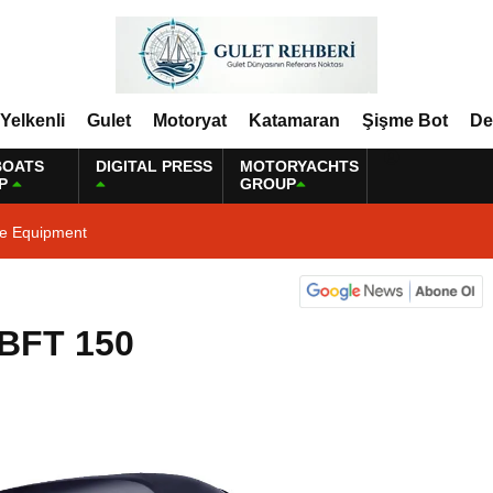
Yelkenli
Gulet
Motoryat
Katamaran
Şişme Bot
De
BOATS
DIGITAL PRESS
MOTORYACHTS
P
GROUP
ne Equipment
 BFT 150