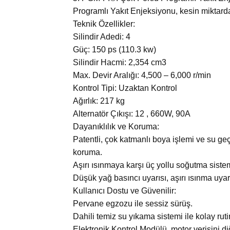
Programlı Yakıt Enjeksiyonu, kesin miktarda
Teknik Özellikler:
Silindir Adedi: 4
Güç: 150 ps (110.3 kw)
Silindir Hacmi: 2,354 cm3
Max. Devir Aralığı: 4,500 – 6,000 r/min
Kontrol Tipi: Uzaktan Kontrol
Ağırlık: 217 kg
Alternatör Çıkışı: 12 , 660W, 90A
Dayanıklılık ve Koruma:
Patentli, çok katmanlı boya işlemi ve su g
koruma.
Aşırı ısınmaya karşı üç yollu soğutma siste
Düşük yağ basıncı uyarısı, aşırı ısınma uyar
Kullanıcı Dostu ve Güvenilir:
Pervane egzozu ile sessiz sürüş.
Dahili temiz su yıkama sistemi ile kolay ruti
Elektronik Kontrol Modülü, motor verisini di