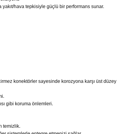
 yakıt/hava tepkisiyle güçlü bir performans sunar.
eçirmez konektörler sayesinde korozyona karşı üst düzey
mi.
ısı gibi koruma önlemleri.
n temizlik.
ğer sistemlerle entegre etmenizi sağlar.