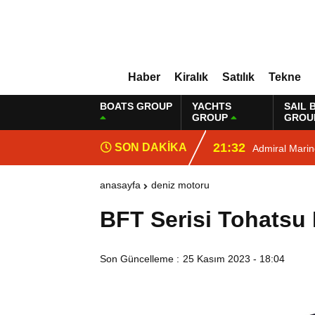
Haber
Kiralık
Satılık
Tekne
BOATS GROUP
YACHTS
SAIL 
GROUP
GROU
21:32
SON DAKİKA
Admiral Mari
anasayfa
deniz motoru
BFT Serisi Tohatsu
Son Güncelleme :
25 Kasım 2023 - 18:04