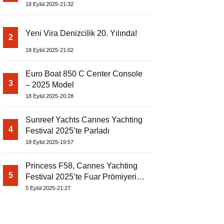
18 Eylül 2025-21:32
Yeni Vira Denizcilik 20. Yılında!
2
18 Eylül 2025-21:02
Euro Boat 850 C Center Console
3
– 2025 Model
18 Eylül 2025-20:28
Sunreef Yachts Cannes Yachting
4
Festival 2025’te Parladı
18 Eylül 2025-19:57
Princess F58, Cannes Yachting
5
Festival 2025’te Fuar Prömiyerini
Yapıyor
5 Eylül 2025-21:27