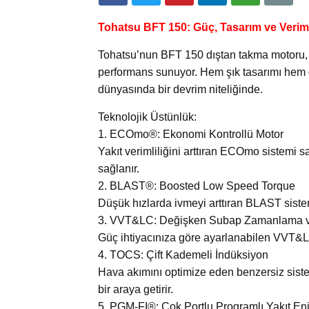
Tohatsu BFT 150: Güç, Tasarım ve Verimli
Tohatsu’nun BFT 150 dıştan takma motoru, sır
performans sunuyor. Hem şık tasarımı hem de 
dünyasında bir devrim niteliğinde.
Teknolojik Üstünlük:
1. ECOmo®: Ekonomi Kontrollü Motor
Yakıt verimliliğini arttıran ECOmo sistemi s
sağlanır.
2. BLAST®: Boosted Low Speed Torque
Düşük hızlarda ivmeyi arttıran BLAST siste
3. VVT&LC: Değişken Subap Zamanlama ve
Güç ihtiyacınıza göre ayarlanabilen VVT&LC
4. TOCS: Çift Kademeli İndüksiyon
Hava akımını optimize eden benzersiz sistem
bir araya getirir.
5. PGM-FI®: Çok Portlu Programlı Yakıt En