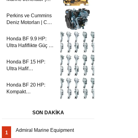
100-200 ekW | CG
Marin
Perkins ve Cummins
Deniz Motorları | CG
Marin ile Güçlü ve
Güvenilir Performans
Honda BF 9.9 HP:
Ultra Hafiflikte Güç ve
Güvenilirlik
Honda BF 15 HP:
Ultra Hafif
Performansın Zirvesi
Honda BF 20 HP:
Kompakt
Performansın Zirvesi
SON DAKİKA
Admiral Marine Equipment
1