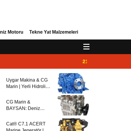
niz Motoru
Tekne Yat Malzemeleri
21:02
Yeni Vira Denizcil
Uygar Makina & CG
Marin | Yerli Hidrolik
Deniz Şanzımanları
ve Deniz Motorları
CG Marin &
BAYSAN: Deniz
Aktarma
Sistemlerinde
Cat® C7.1 ACERT
Güvenilir Ortaklık
Marine Jeneratör |