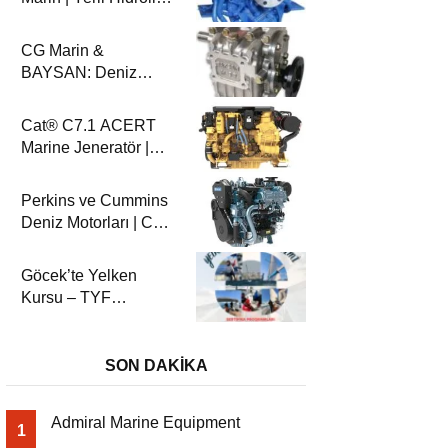
Deniz Şanzımanları
ve Deniz Motorları
CG Marin &
BAYSAN: Deniz
Aktarma
Sistemlerinde
Cat® C7.1 ACERT
Güvenilir Ortaklık
Marine Jeneratör |
100-200 ekW | CG
Marin
Perkins ve Cummins
Deniz Motorları | CG
Marin ile Güçlü ve
Güvenilir Performans
Göcek’te Yelken
Kursu – TYF
Sertifikalı Eğitim &
Deniz Macerası | Yeni
Vira
SON DAKİKA
Admiral Marine Equipment
1