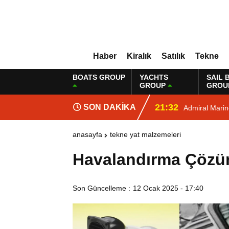
Haber
Kiralık
Satılık
Tekne
BOATS GROUP
YACHTS
SAIL 
GROUP
GROU
21:32
SON DAKİKA
Admiral Mari
anasayfa
tekne yat malzemeleri
Havalandırma Çözü
Son Güncelleme :
12 Ocak 2025 - 17:40