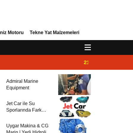
niz Motoru
Tekne Yat Malzemeleri
21:02
Yeni Vira Denizcil
Admiral Marine
Equipment
Jet Car ile Su
Sporlarında Fark
Yaratın!
Uygar Makina & CG
Marin | Yerli Hidrolik