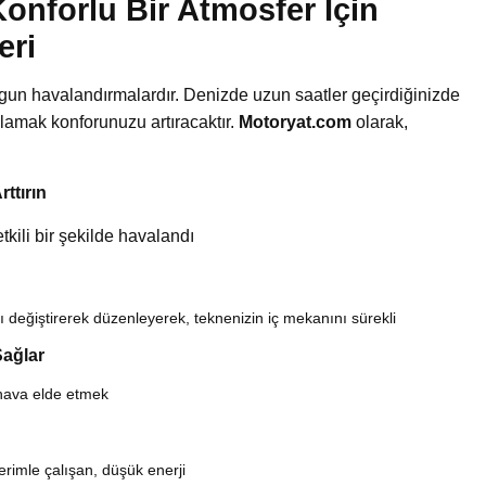
onforlu Bir Atmosfer İçin
eri
gun havalandırmalardır. Denizde uzun saatler geçirdiğinizde
ğlamak konforunuzu artıracaktır.
Motoryat.com
olarak,
ttırın
tkili bir şekilde havalandı
 değiştirerek düzenleyerek, teknenizin iç mekanını sürekli
Sağlar
hava elde etmek
rimle çalışan, düşük enerji