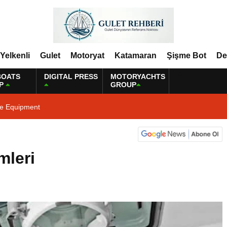
Yelkenli
Gulet
Motoryat
Katamaran
Şişme Bot
De
BOATS
DIGITAL PRESS
MOTORYACHTS
P
GROUP
ne Equipment
mleri