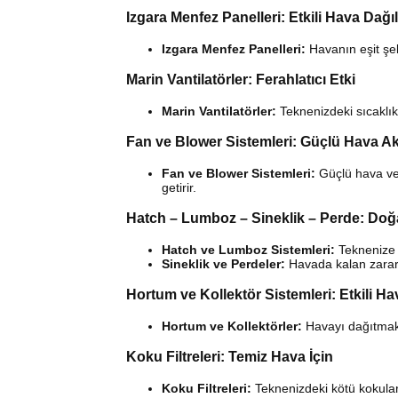
Izgara Menfez Panelleri: Etkili Hava Dağı
Izgara Menfez Panelleri:
Havanın eşit şe
Marin Vantilatörler: Ferahlatıcı Etki
Marin Vantilatörler:
Teknenizdeki sıcaklık 
Fan ve Blower Sistemleri: Güçlü Hava Ak
Fan ve Blower Sistemleri:
Güçlü hava ver
getirir.
Hatch – Lumboz – Sineklik – Perde: Doğa
Hatch ve Lumboz Sistemleri:
Teknenize d
Sineklik ve Perdeler:
Havada kalan zararlı
Hortum ve Kollektör Sistemleri: Etkili H
Hortum ve Kollektörler:
Havayı dağıtmak 
Koku Filtreleri: Temiz Hava İçin
Koku Filtreleri:
Teknenizdeki kötü kokula