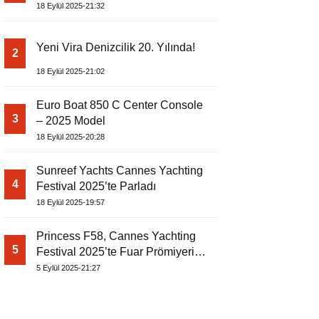
18 Eylül 2025-21:32
Yeni Vira Denizcilik 20. Yılında!
2
18 Eylül 2025-21:02
Euro Boat 850 C Center Console
3
– 2025 Model
18 Eylül 2025-20:28
Sunreef Yachts Cannes Yachting
4
Festival 2025’te Parladı
18 Eylül 2025-19:57
Princess F58, Cannes Yachting
5
Festival 2025’te Fuar Prömiyerini
Yapıyor
5 Eylül 2025-21:27